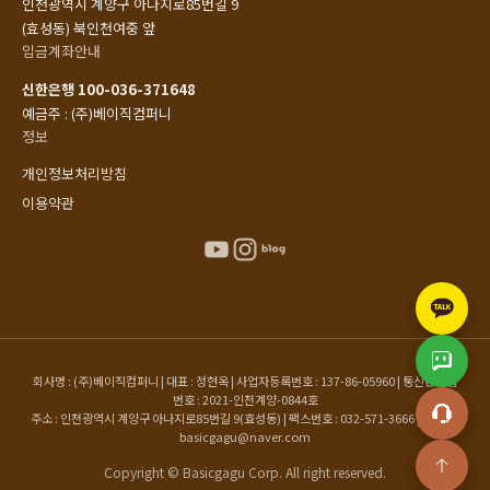
인천광역시 계양구 아나지로85번길 9
(효성동) 북인천여중 앞
입금계좌안내
신한은행 100-036-371648
예금주 : (주)베이직컴퍼니
정보
개인정보처리방침
이용약관
회사명 : (주)베이직컴퍼니 | 대표 : 정현옥 | 사업자등록번호 : 137-86-05960 | 통신판매업
번호 : 2021-인천계양-0844호
주소 : 인천광역시 계양구 아나지로85번길 9(효성동) | 팩스번호 : 032-571-3666 | 이메일 :
basicgagu@naver.com
Copyright © Basicgagu Corp. All right reserved.