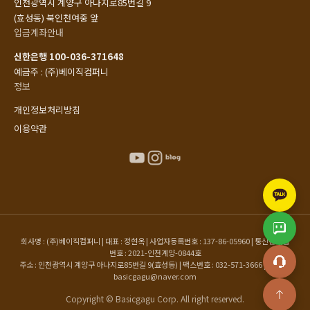
인천광역시 계양구 아나지로85번길 9
(효성동) 북인천여중 앞
입금계좌안내
신한은행 100-036-371648
예금주 : (주)베이직컴퍼니
정보
개인정보처리방침
이용약관
회사명 : (주)베이직컴퍼니 | 대표 : 정현옥 | 사업자등록번호 : 137-86-05960 | 통신판매업
번호 : 2021-인천계양-0844호
주소 : 인천광역시 계양구 아나지로85번길 9(효성동) | 팩스번호 : 032-571-3666 | 이메일 :
basicgagu@naver.com
Copyright © Basicgagu Corp. All right reserved.