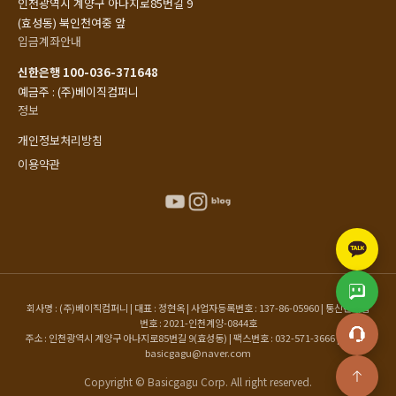
인천광역시 계양구 아나지로85번길 9
(효성동) 북인천여중 앞
입금계좌안내
신한은행 100-036-371648
예금주 : (주)베이직컴퍼니
정보
개인정보처리방침
이용약관
회사명 : (주)베이직컴퍼니 | 대표 : 정현옥 | 사업자등록번호 : 137-86-05960 | 통신판매업
번호 : 2021-인천계양-0844호
주소 : 인천광역시 계양구 아나지로85번길 9(효성동) | 팩스번호 : 032-571-3666 | 이메일 :
basicgagu@naver.com
Copyright © Basicgagu Corp. All right reserved.