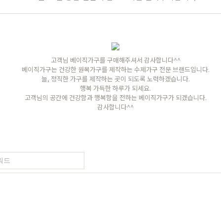
가구
식탁/주방가구
의자
원목식탁
가죽의자
고객님 베이직가구를 구매해주셔서 감사합니다^^
베이직가구는 건강한 원목가구를 제작하는 수제가구 전문 브랜드입니다.
세트
원목식탁 세트
패브릭의자
늘, 정직한 가구를 제작하는 곳이 되도록 노력하겠습니다.
행복 가득한 하루가 되세요.
포세린식탁
오크의자
고객님의 공간에 건강함과 행복함을 전하는 베이직가구가 되겠습니다.
세트
포세린식탁 세트
월넛의자
감사합니다^^
블
장식장
벤치의자
수납장
원목의자
드스토리
커뮤니티
마이쇼핑