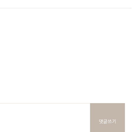
소파
컬러가구
원목 소파
2층침대
가죽 소파
벙커침대
패브릭 소파
침실가구
거실가구
서재가구
주방가구
댓글쓰기
쇼룸안내
고객센터