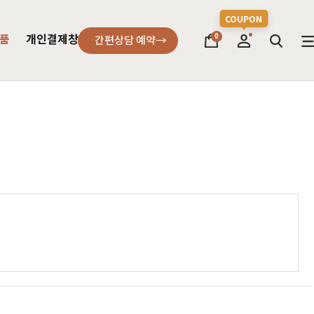
품
개인결제창
0
간편상담 예약
소파
컬러가구
원목소파
2층침대
가죽소파
벙커침대
어썸멜로
오크
까사
블랙러버
코코
금강송/자작
패브릭소파
침실가구
거실가구
서재가구
할인 혜택
세요
다
차원이 다른 고급스러움, 프리미엄소파
고객을 증명하다
진행중인 이벤트
주방가구
커린
컬러원목
매트리스
국내제작
셀레스티얼
티크