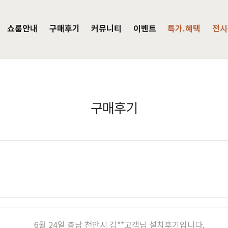
쇼룸안내
구매후기
커뮤니티
이벤트
특가.혜택
전시
주방가구
의자
서재가구
V·미디어·언론보도
DIY 힐링굿침대
HIT
구매후기
거진
블랙라벨 매트리스
식탁
가죽의자
책상
HIT
탁 세트
패브릭의자
책상 세트
목수종확인
HIT
타가 선택한 가구
아델
아까시
엘린
레드파인
어반네이처
엘더
린식탁
오크의자
책장
식탁 세트
월넛의자
책장 세트
장
벤치의자
테이블
매장방문 구매 시 최대 
우리집을 소개해주
디자인을 증명하
장
원목의자
편백
히노끼
애쉬
애쉬
킹세타피아
킹세타피아
6월 24일 충남 천안시 김**고객님 설치후기입니다.