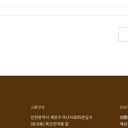
스토리
공지사항
로그인
일 맞춤제작
제품문의
비회원 주문조회
드 라인업
입점 및 제휴문의
회원가입
서 만듭니다
구매후기
장바구니
가구의 역사
위드베이직
주문내역
정과 배송
이벤트
최근 본 상품
TV·미디어·언론보도
내 쿠폰 조회
매거진
내 게시글 보기
쇼룸안내
입금
인천광역시 계양구 아나지로85번길 9
신한은
(효성동) 북인천여중 앞
예금