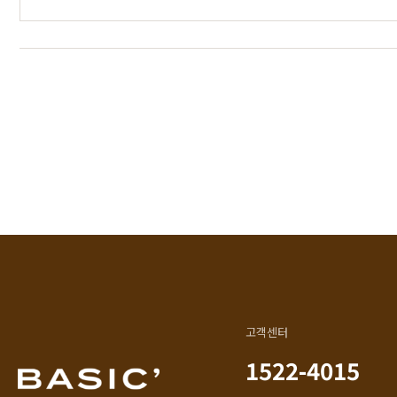
헤리티지월넛
크림슨
리얼 
월넛
멀바우
매일매
블랙러버
하모니
블랙러버
화이트러버
리얼우
오크
퓨어마일드
오크
자작
한국에
아델
편백
아카시아
히노끼
베이직
엘린
애쉬
레드파인
애쉬
제작과
어반네이처
킹세타피아
엘더
킹세타피아
어썸멜로
커린
오크
컬러원목
까사
매트리스
블랙러버
매트리스
코코
금강송/자작
고객센터
1522-4015