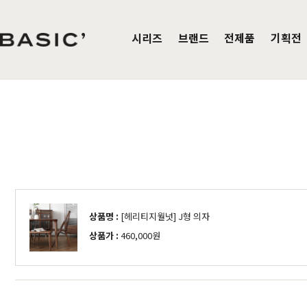
시리즈
브랜드
전제품
기획전
침실가구
거실가구
식탁/
베이직가구 컬렉션
공지사항
SBS 방송출연 기념 할인 이벤트
T
HOT
리얼 스토리
제품문의
가장 사랑받은 TOP 20
매
침대
장롱 세트
거실장
원목
HOT
매트리스
화장대
수납장
원목식
매일매일 맞춤제작
입점 및 제휴문의
화이트도 베이직이지
원
HIT
스
헤리티지월넛
월넛
블랙러버
블랙러버
오크
오크
협탁
스툴
장식장
포세
리얼우드 라인업
구매후기
감성만족 코코시리즈
HIT
상품명 :
[헤리티지월넛] J형 의자
서랍장
거울
협탁
포세린
한국에서 만듭니다
위드베이직
레트로 감성 커린
HIT
상품가 :
460,000원
수납장
전신거울
소파테이블
장식
베이직가구의 역사
이벤트
행거
2층침대
수납
제작과정과 배송
크림슨
멀바우
하모니
화이트러버
퓨어마일드
자작