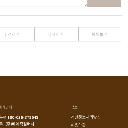
1522-4015
인천광역시 계양구
아나지로85번길 9 베이직
am10:00 - pm20:00
가구 (효성동 549) 북인천
월요일 ~ 일요일 365일 연
여중 앞
중무휴
연중무휴
수정하기
삭제하기
목록보기
am10:00 - pm20:00
MORE +
카카오톡
입금정보
네이버톡톡
신한 100-036-371648
(주)베이직컴퍼니
계좌안내
정보
개인정보처리방침
행 100-036-371648
주 : (주)베이직컴퍼니
이용약관