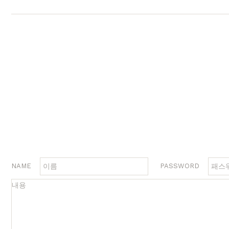
장롱
벙커침대
침실가구
거실가구
서재
침대
장롱 세트
거실장
책상
매트리스
화장대
수납장
책상 
협탁
스툴
장식장
책장
서랍장
거울
협탁
책장 
수납장
전신거울
소파테이블
테이
행거
2층침대
장롱
벙커침대
NAME
PASSWORD
시리즈
브랜