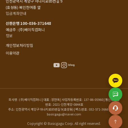
인천광역시 계양구 아나지로85번길 9
(효성동) 북인천여중 앞
입금계좌안내
신한은행 100-036-371648
예금주 : (주)베이직컴퍼니
정보
개인정보처리방침
이용약관
회사명 : (주)베이직컴퍼니 | 대표 : 정현옥 | 사업자등록번호 : 137-86-05960 | 통신판매업
번호 : 2021-인천계양-0844호
주소 : 인천광역시 계양구 아나지로85번길 9(효성동) | 팩스번호 : 032-571-3666 | 이메일 :
basicgagu@naver.com
Copyright © Basicgagu Corp. All right reserved.