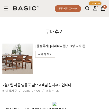
0
간편상담 예약
구매후기
[한정특가] [헤리티지월넛] X형 의자 폰
자세히 보기
7월 6일 서울 영등포 남**고객님 설치후기입니다
베이직가구
/
2026-07-06
/
조회수 25