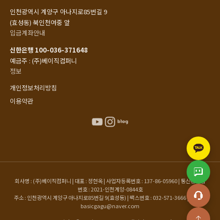
인천광역시 계양구 아나지로85번길 9
(효성동) 북인천여중 앞
입금계좌안내
신한은행 100-036-371648
예금주 : (주)베이직컴퍼니
정보
개인정보처리방침
이용약관
회사명 : (주)베이직컴퍼니 | 대표 : 정현옥 | 사업자등록번호 : 137-86-05960 | 통신판매업
번호 : 2021-인천계양-0844호
주소 : 인천광역시 계양구 아나지로85번길 9(효성동) | 팩스번호 : 032-571-3666 | 이메일 :
basicgagu@naver.com