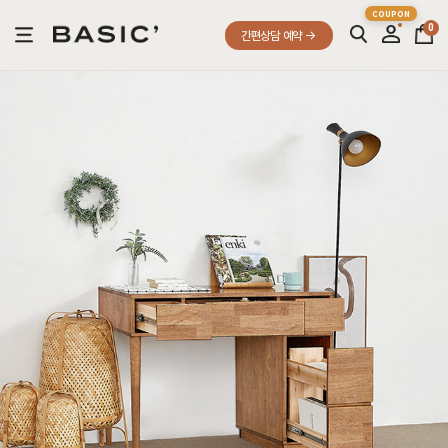
0
간편상담 예약