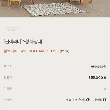
[블랙러버] Y형 화장대
블랙러버 | W1000 X D450 X H760 (mm)
PRICE
950,000원
855,000
할인가
원
적립금
1%
배송비
개별(비례추가)
지역별