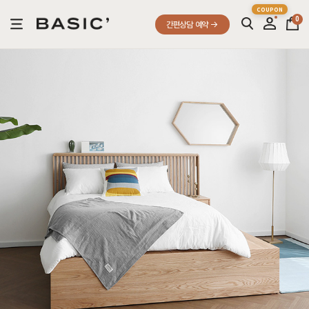
0
간편상담 예약