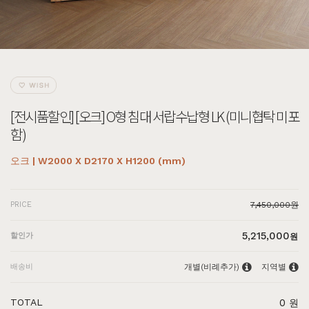
[전시품할인] [오크] O형 침대 서랍수납형 LK (미니협탁 미포
함)
오크 | W2000 X D2170 X H1200 (mm)
PRICE
7,450,000
원
5,215,000
할인가
원
배송비
개별(비례추가)
지역별
TOTAL
0
원